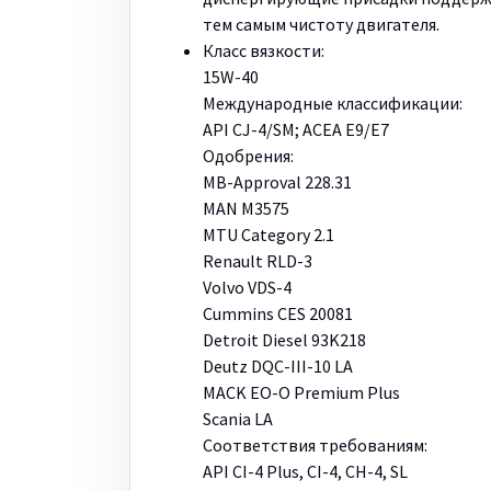
тем самым чистоту двигателя.
Класс вязкости:
15W-40
Международные классификации:
API CJ-4/SM; ACEA E9/E7
Одобрения:
MB-Approval 228.31
MAN M3575
MTU Category 2.1
Renault RLD-3
Volvo VDS-4
Cummins CES 20081
Detroit Diesel 93K218
Deutz DQC-III-10 LA
MACK EO-O Premium Plus
Scania LA
Соответствия требованиям:
API CI-4 Plus, CI-4, CH-4, SL