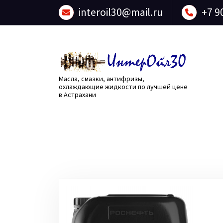
Перейти
interoil30@mail.ru
+7 9
к
содержанию
Масла, смазки, антифризы,
охлаждающие жидкости по лучшей цене
в Астрахани