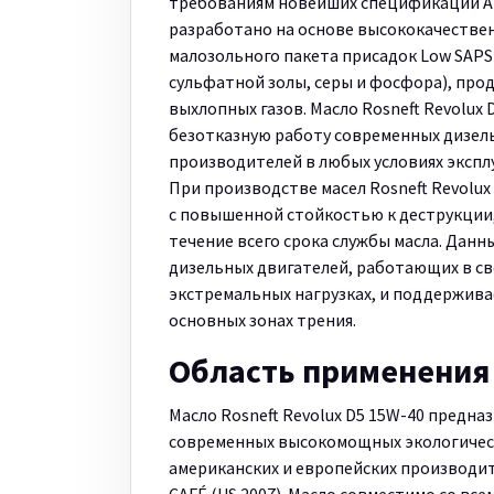
требованиям новейших спецификаций API 
разработано на основе высококачествен
малозольного пакета присадок Low SAP
сульфатной золы, серы и фосфора), про
выхлопных газов. Масло Rosneft Revolux
безотказную работу современных дизел
производителей в любых условиях экспл
При производстве масел Rosneft Revolu
с повышенной стойкостью к деструкции
течение всего срока службы масла. Дан
дизельных двигателей, работающих в св
экстремальных нагрузках, и поддержив
основных зонах трения.
Область применения
Масло Rosneft Revolux D5 15W-40 предна
современных высокомощных экологическ
американских и европейских производит