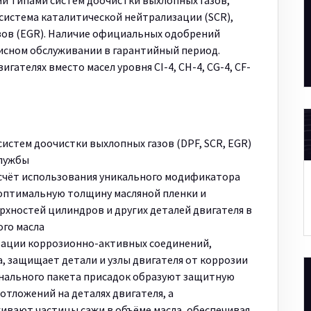
еми типами систем доочистки выхлопных газов,
 система каталитической нейтрализации (SCR),
зов (EGR). Наличие официальных одобрений
исном обслуживании в гарантийный период.
ателях вместо масел уровня CI-4, CH-4, CG-4, CF-
а
истем доочистки выхлопных газов (DPF, SCR, EGR)
службы
 счёт использования уникального модификатора
оптимальную толщину масляной пленки и
хностей цилиндров и других деталей двигателя в
ого масла
зации коррозионно-активных соединений,
, защищает детали и узлы двигателя от коррозии
ального пакета присадок образуют защитную
отложений на деталях двигателя, а
вают частицы сажи в объёме масла, обеспечивая