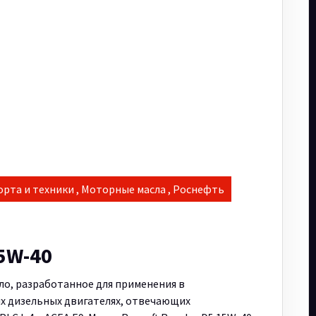
орта и техники
,
Моторные масла
,
Роснефть
15W-40
о, разработанное для применения в
х дизельных двигателях, отвечающих