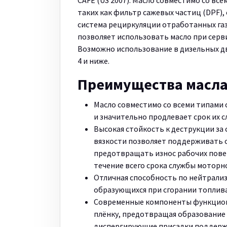
CAFÉ (US 2007). Масло совместимо со вс
таких как фильтр сажевых частиц (DPF),
система рециркуляции отработанных га
позволяет использовать масло при серв
Возможно использование в дизельных двиг
4 и ниже.
Преимущества масл
Масло совместимо со всеми типами с
и значительно продлевает срок их 
Высокая стойкость к деструкции за
вязкости позволяет поддерживать 
предотвращать износ рабочих повер
течение всего срока службы моторн
Отличная способность по нейтрали
образующихся при сгорании топлива
Современные компоненты функцион
плёнку, предотвращая образование 
диспергирующие присадки поддержи