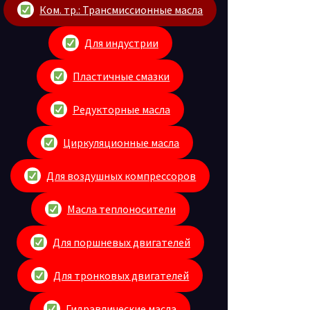
Ком. тр.: Трансмиссионные масла
Для индустрии
Пластичные смазки
Редукторные масла
Циркуляционные масла
Для воздушных компрессоров
Масла теплоносители
Для поршневых двигателей
Для тронковых двигателей
Гидравлические масла