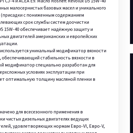
CJ-4 и ACEA E9. Масло Rosneft Revolux D5 15W-40
ных малосернистых базовых масел и уникального
S (присадки с пониженным содержанием
длевающих срок службы систем доочистки
 D5 15W-40 обеспечивает надёжную защиту и
ьных двигателей американских и европейских
уатации.
x используется уникальный модификатор вязкости
, обеспечивающий стабильность вязкости в
ный модификатор специально разработан для
ерхсложных условиях эксплуатации при
ает оптимальную толщину масляной пленки в
значено для всесезонного применения в
и чистых дизельных двигателях ведущих
елей, удовлетворяющих нормам Евро-VI, Евро-V,