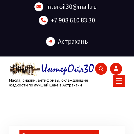
Перейти
interoil30@mail.ru
к
содержанию
+7 908 610 83 30
Астрахань
Масла, смазки, антифризы, охлаждающие
жидкости по лучшей цене в Астрахани