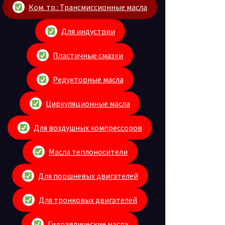
Ком. тр.: Трансмиссионные масла
Для индустрии
Пластичные смазки
Редукторные масла
Циркуляционные масла
Для воздушных компрессоров
Масла теплоносители
Для поршневых двигателей
Для тронковых двигателей
Гидравлические масла