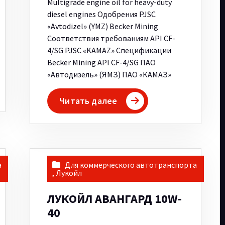
Multigrade engine oil for heavy-duty
diesel engines Одобрения PJSC
«Avtodizel» (YMZ) Becker Mining
Соответствия требованиям API CF-
4/SG PJSC «KAMAZ» Спецификации
Becker Mining API CF-4/SG ПАО
«Автодизель» (ЯМЗ) ПАО «КАМАЗ»
Читать далее
а
Для коммерческого автотранспорта
,
Лукойл
ЛУКОЙЛ АВАНГАРД 10W-
40