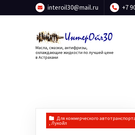
Перейти
interoil30@mail.ru
+7 9
к
содержанию
Масла, смазки, антифризы,
охлаждающие жидкости по лучшей цене
в Астрахани
Для коммерческого автотранспорт
,
Лукойл