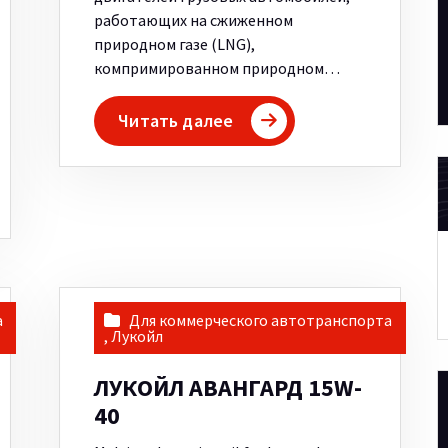
работающих на сжиженном
природном газе (LNG),
компримированном природном…
Читать далее
а
Для коммерческого автотранспорта
,
Лукойл
ЛУКОЙЛ АВАНГАРД 15W-
40