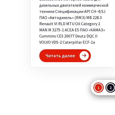
дизельных двигателей коммерческой
техники Спецификации API CH-4/SJ
ПАО «Автодизель» (ЯМЗ) MB 228.3
Renault VI RLD MTU Oil Category 2
MAN M 3275-1 ACEA E5 ПАО «КАМАЗ»
Cummins CES 20077 Deutz DQC II
VOLVO VDS-2 Caterpillar ECF-1a
Читать далее
Паг
1
2
запи