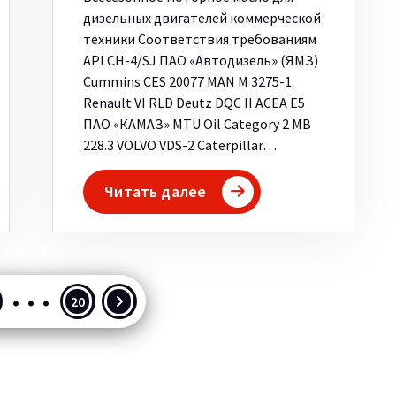
дизельных двигателей коммерческой
техники Соответствия требованиям
API CH-4/SJ ПАО «Автодизель» (ЯМЗ)
Cummins CES 20077 MAN M 3275-1
Renault VI RLD Deutz DQC II ACEA E5
ПАО «КАМАЗ» MTU Oil Category 2 MB
228.3 VOLVO VDS-2 Caterpillar…
Читать далее
…
инация
20
сей