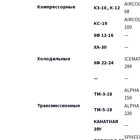
AIRCOL
Компрессорные
К3-10 , К-12
68
AIRCOL
КС-19
100
ХФ 12-16
—
ХА-30
—
Холодильные
ICEMA
ХФ 22-24
299
—
—
ALPHA
ТМ-3-18
150
Трансмиссионные
ALPHA
ТМ-5-18
220
КАНАТНАЯ
—
39У
SPHEE