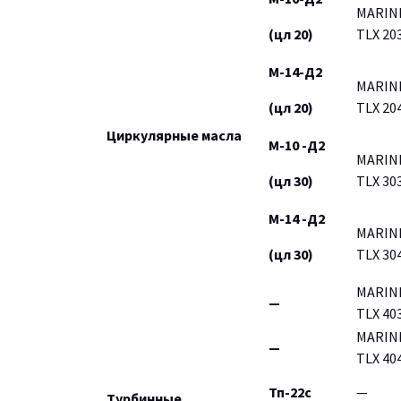
MARIN
(цл 20)
TLX 20
М-14-Д2
MARIN
(цл 20)
TLX 20
Циркулярные масла
M-10 -Д2
MARIN
(цл 30)
TLX 30
М-14 -Д2
MARIN
(цл 30)
TLX 30
MARIN
—
TLX 40
MARIN
—
TLX 40
Тп-22с
—
Турбинные