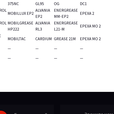
375NC
GL95
OG
DC1
ROL
ALVANIA
ENERGREASE
MOBILLUX EP2
EPEXA 2
EP2
MM-EP2
ROL
MOBILGREASE
ALVANIA
ENERGREASE
EPEXA MO 2
HP222
RL3
L21-M
E
MOBILTAC
CARDIUM
GREASE 21M
EPEXA MO 2
—
—
—
—
—
—
—
—