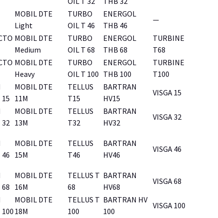
OIL T 32
THB 32
MOBIL DTE
TURBO
ENERGOL
—
Light
OIL T 46
THB 46
CTO
MOBIL DTE
TURBO
ENERGOL
TURBINE
Medium
OIL T 68
THB 68
T68
CTO
MOBIL DTE
TURBO
ENERGOL
TURBINE
Heavy
OIL T 100
THB 100
T100
N
MOBIL DTE
TELLUS
BARTRAN
VISGA 15
 15
11M
T15
HV15
N
MOBIL DTE
TELLUS
BARTRAN
VISGA 32
 32
13M
T32
HV32
N
MOBIL DTE
TELLUS
BARTRAN
VISGA 46
 46
15M
T46
HV46
N
MOBIL DTE
TELLUS T
BARTRAN
VISGA 68
 68
16M
68
HV68
N
MOBIL DTE
TELLUS T
BARTRAN HV
VISGA 100
 100
18M
100
100