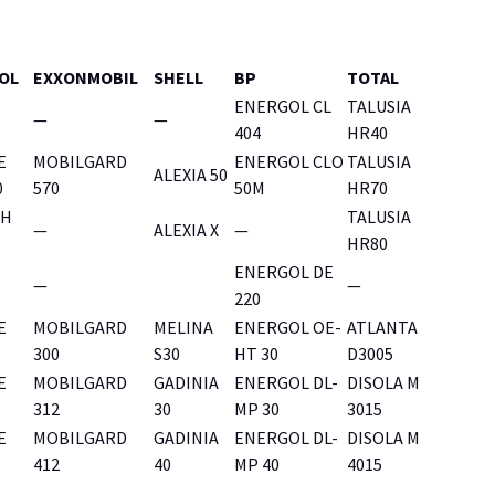
OL
EXXONMOBIL
SHELL
BP
TOTAL
ENERGOL CL
TALUSIA
—
—
404
HR40
E
MOBILGARD
ENERGOL CLO
TALUSIA
ALEXIA 50
0
570
50M
HR70
CH
TALUSIA
—
ALEXIA X
—
HR80
ENERGOL DE
—
—
220
E
MOBILGARD
MELINA
ENERGOL OE-
ATLANTA
300
S30
HT 30
D3005
E
MOBILGARD
GADINIA
ENERGOL DL-
DISOLA M
312
30
MP 30
3015
E
MOBILGARD
GADINIA
ENERGOL DL-
DISOLA M
412
40
MP 40
4015