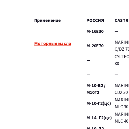
Применение
РОССИЯ
CASTR
М-16Е30
—
MARIN
Моторные масла
М-20Е70
C/DZ 7
CYLTE
—
80
—
—
М-10-В2 /
MARIN
М10Г2
CDX 30
MARIN
М-10-Г2(цс)
MLC 30
MARIN
М-14- Г2(цс)
MLC 40
М-10-Д2