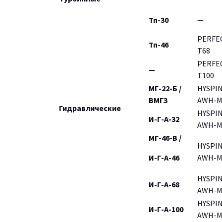
Тп-30
—
PERFE
Тп-46
T68
PERFE
—
T100
МГ-22-Б /
HYSPI
ВМГЗ
AWH-М
Гидравлические
HYSPI
И-Г-А-32
AWH-М
МГ-46-В /
HYSPI
И-Г-А-46
AWH-М
HYSPI
И-Г-А-68
AWH-М
HYSPI
И-Г-А-100
AWH-М