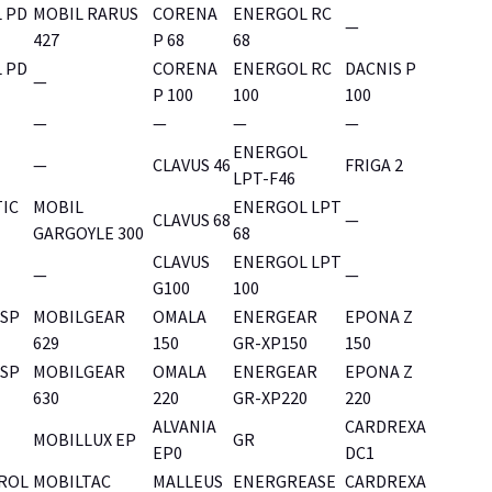
 PD
MOBIL RARUS
CORENA
ENERGOL RC
—
427
P 68
68
 PD
CORENA
ENERGOL RC
DACNIS P
—
P 100
100
100
—
—
—
—
ENERGOL
—
CLAVUS 46
FRIGA 2
LPT-F46
TIC
MOBIL
ENERGOL LPT
CLAVUS 68
—
GARGOYLE 300
68
CLAVUS
ENERGOL LPT
—
—
G100
100
 SP
MOBILGEAR
OMALA
ENERGEAR
EPONA Z
629
150
GR-XP150
150
 SP
MOBILGEAR
OMALA
ENERGEAR
EPONA Z
630
220
GR-XP220
220
ALVANIA
CARDREXA
MOBILLUX EP
GR
EP0
DC1
ROL
MOBILTAC
MALLEUS
ENERGREASE
CARDREXA