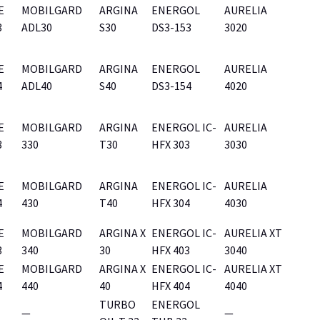
E
MOBILGARD
ARGINA
ENERGOL
AURELIA
3
ADL30
S30
DS3-153
3020
E
MOBILGARD
ARGINA
ENERGOL
AURELIA
4
ADL40
S40
DS3-154
4020
E
MOBILGARD
ARGINA
ENERGOL IC-
AURELIA
3
330
T30
HFX 303
3030
E
MOBILGARD
ARGINA
ENERGOL IC-
AURELIA
4
430
T40
HFX 304
4030
E
MOBILGARD
ARGINA X
ENERGOL IC-
AURELIA XT
3
340
30
HFX 403
3040
E
MOBILGARD
ARGINA X
ENERGOL IC-
AURELIA XT
4
440
40
HFX 404
4040
TURBO
ENERGOL
—
—