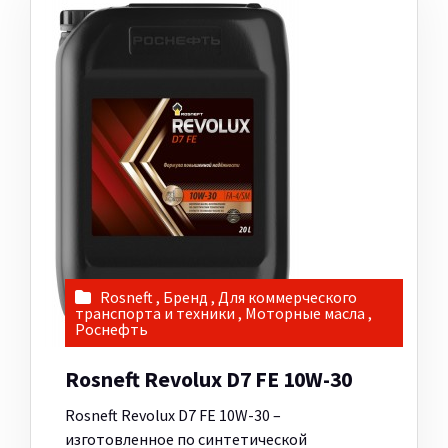
Rosneft
,
Бренд
,
Для коммерческого
транспорта и техники
,
Моторные масла
,
Роснефть
Rosneft Revolux D7 FE 10W-30
Rosneft Revolux D7 FE 10W-30 –
изготовленное по синтетической