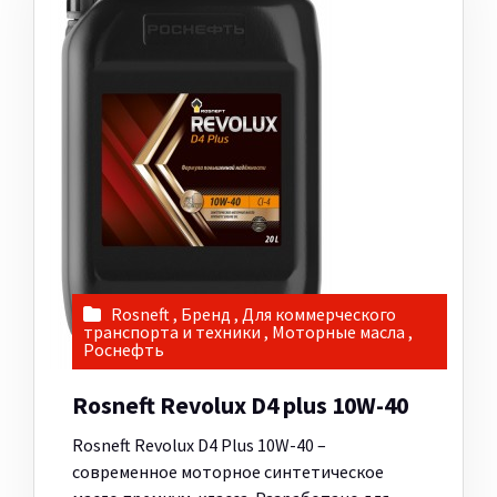
Rosneft
,
Бренд
,
Для коммерческого
транспорта и техники
,
Моторные масла
,
Роснефть
Rosneft Revolux D4 plus 10W-40
Rosneft Revolux D4 Plus 10W-40 –
современное моторное синтетическое