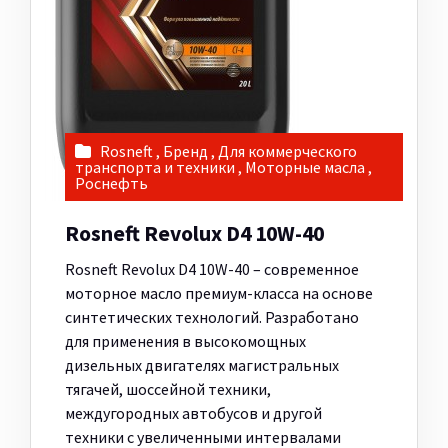
Rosneft
,
Бренд
,
Для коммерческого
транспорта и техники
,
Моторные масла
,
Роснефть
Rosneft Revolux D4 10W-40
Rosneft Revolux D4 10W-40 – современное
моторное масло премиум-класса на основе
синтетических технологий. Разработано
для применения в высокомощных
дизельных двигателях магистральных
тягачей, шоссейной техники,
междугородных автобусов и другой
техники с увеличенными интервалами