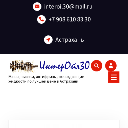
Перейти
interoil30@mail.ru
к
содержанию
+7 908 610 83 30
Астрахань
Масла, смазки, антифризы, охлаждающие
жидкости по лучшей цене в Астрахани