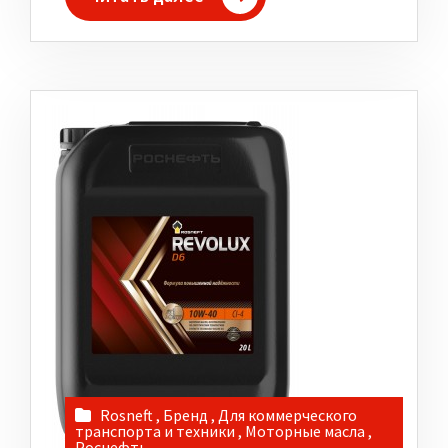
Rosneft
,
Бренд
,
Для коммерческого
транспорта и техники
,
Моторные масла
,
Роснефть