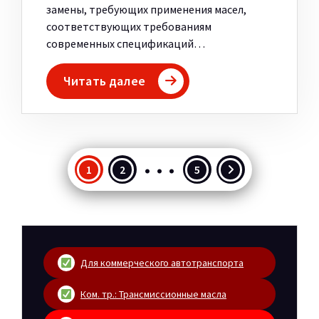
замены, требующих применения масел,
соответствующих требованиям
современных спецификаций…
Читать далее
…
Пагинация
1
2
5
записей
Для коммерческого автотранспорта
Ком. тр.: Трансмиссионные масла