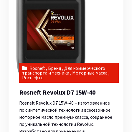
Rosneft
,
Бренд
,
Для коммерческого
транспорта и техники
,
Моторные масла
,
Роснефть
Rosneft Revolux D7 15W-40
Rosneft Revolux D7 15W-40 – изготовленное
по синтетической технологии всесезонное
моторное масло премиум-класса, созданное
по уникальной технологии Revolux.
Разработано для применения в