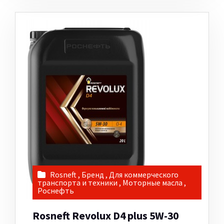
Rosneft
,
Бренд
,
Для коммерческого
транспорта и техники
,
Моторные масла
,
Роснефть
Rosneft Revolux D4 plus 5W-30