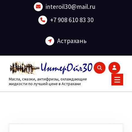
Перейти
interoil30@mail.ru
к
содержанию
+7 908 610 83 30
Астрахань
Масла, смазки, антифризы, охлаждающие
жидкости по лучшей цене в Астрахани