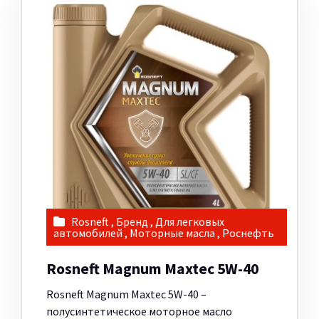
Rosneft
,
Бренд
,
Для легковых
автомобилей
,
Моторные масла
,
Роснефть
Rosneft Magnum Maxtec 5W-40
Rosneft Magnum Maxtec 5W-40 –
полусинтетическое моторное масло