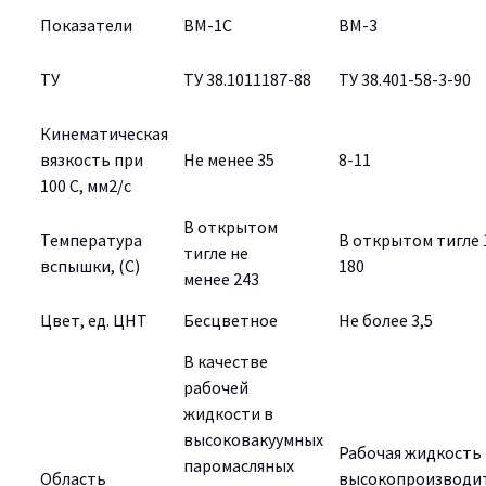
Показатели
ВМ-1С
ВМ-3
ТУ
ТУ 38.1011187-88
ТУ 38.401-58-3-90
Кинематическая
вязкость при
Не менее 35
8-11
100 С, мм2/с
В открытом
Температура
В открытом тигле 
тигле не
вспышки, (С)
180
менее
243
Цвет, ед. ЦНТ
Бесцветное
Не более 3,5
В качестве
рабочей
жидкости в
высоковакуумных
Рабочая жидкость 
паромасляных
Область
высокопроизводи