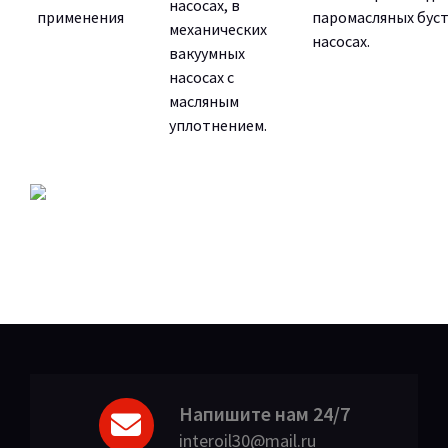
насосах, в
применения
паромасляных бус
механических
насосах.
вакуумных
насосах с
масляным
уплотнением.
Напишите нам 24/7
interoil30@mail.ru