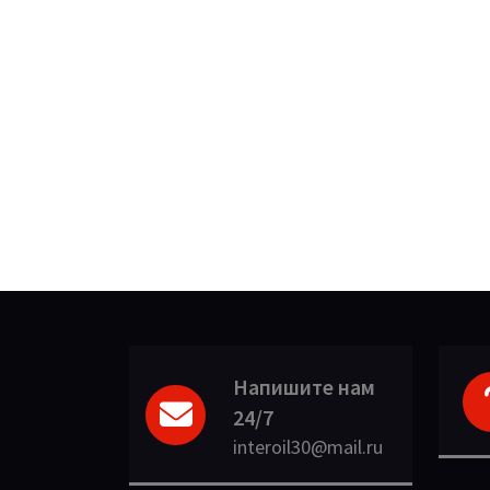
Напишите нам
24/7
interoil30@mail.ru