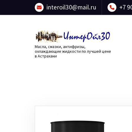
Перейти
interoil30@mail.ru
+7 9
к
содержанию
Масла, смазки, антифризы,
охлаждающие жидкости по лучшей цене
в Астрахани