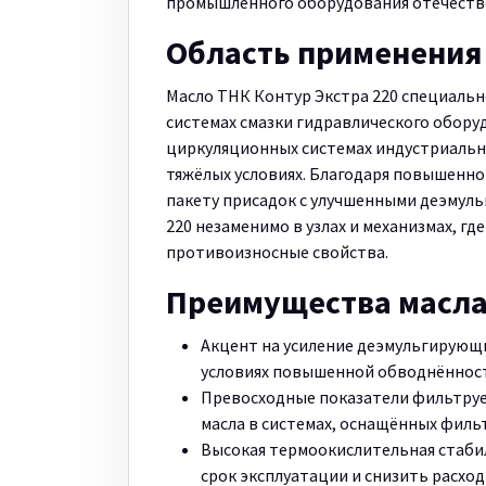
промышленного оборудования отечестве
Область применения
Масло ТНК Контур Экстра 220 специаль
системах смазки гидравлического оборуд
циркуляционных системах индустриальн
тяжёлых условиях. Благодаря повышенно
пакету присадок с улучшенными деэмул
220 незаменимо в узлах и механизмах, г
противоизносные свойства.
Преимущества масл
Акцент на усиление деэмульгирующи
условиях повышенной обводнённост
Превосходные показатели фильтруе
масла в системах, оснащённых филь
Высокая термоокислительная стаби
срок эксплуатации и снизить расхо