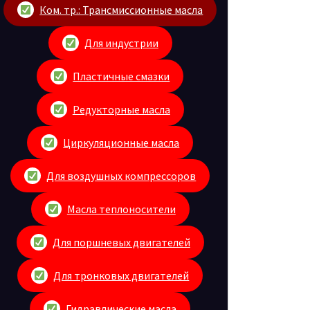
Ком. тр.: Трансмиссионные масла
Для индустрии
Пластичные смазки
Редукторные масла
Циркуляционные масла
Для воздушных компрессоров
Масла теплоносители
Для поршневых двигателей
Для тронковых двигателей
Гидравлические масла