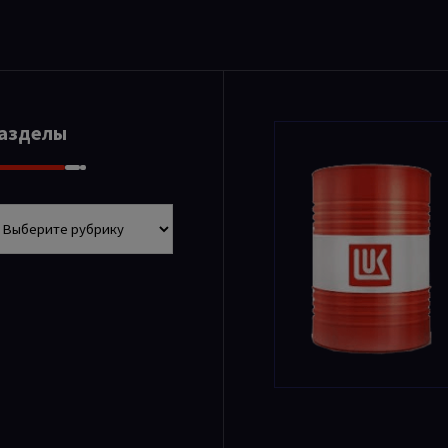
Разделы
азделы