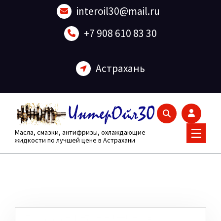
Перейти
interoil30@mail.ru
к
содержанию
+7 908 610 83 30
Астрахань
Масла, смазки, антифризы, охлаждающие
жидкости по лучшей цене в Астрахани