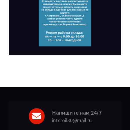
Напишите нам 24/7
interoil30@mail.ru