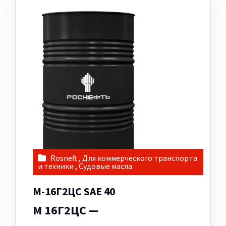
Rosneft
,
Для коммерческого транспорта
и техники
,
Судовые масла
М-16Г2ЦС SAE 40
М 16Г2ЦС —