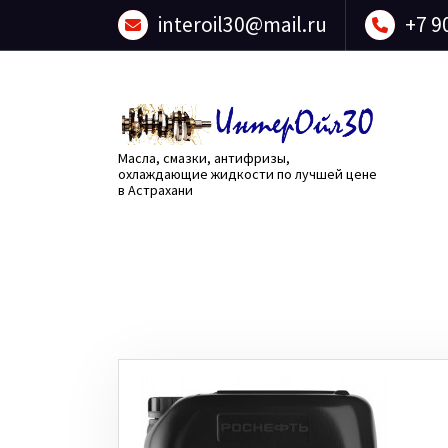
Перейти
interoil30@mail.ru
+7 9
к
содержанию
Масла, смазки, антифризы,
охлаждающие жидкости по лучшей цене
в Астрахани