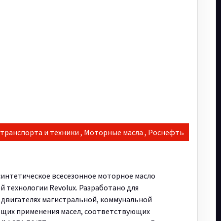
 транспорта и техники
,
Моторные масла
,
Роснефть
 синтетическое всесезонное моторное масло
й технологии Revolux. Разработано для
двигателях магистральной, коммунальной
ующих применения масел, соответствующих