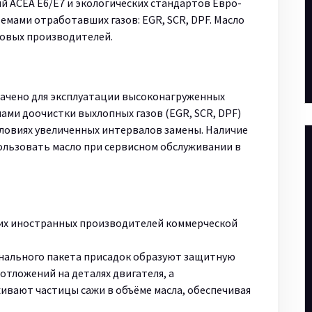
 ACEA E6/E7 и экологических стандартов Евро-
темами отработавших газов: EGR, SCR, DPF. Масло
овых производителей.
значено для эксплуатации высоконагруженных
мами доочистки выхлопных газов (EGR, SCR, DPF)
ловиях увеличенных интервалов замены. Наличие
льзовать масло при сервисном обслуживании в
а
их иностранных производителей коммерческой
ального пакета присадок образуют защитную
отложений на деталях двигателя, а
вают частицы сажи в объёме масла, обеспечивая