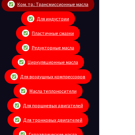
Ком. тр.: Трансмиссионные масла
Для индустрии
Пластичные смазки
Редукторные масла
Циркуляционные масла
Для воздушных компрессоров
Масла теплоносители
Для поршневых двигателей
Для тронковых двигателей
Гидравлические масла