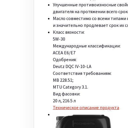
Улучшенные противоизносные свой
двигателя на протяжении всего сро
Масло совместимо со всеми типами с
и значительно продлевает срок их с
Класс вязкости:
5W-30
Международные классификации:
ACEA E6/E7
Одобрения:
Deutz DQC IV-10-LA
Соответствия требованиям:
MB 228.51;
MTU Category 3.1.
Вид фасовки:
20 л, 216.5 л
Техническое описание продукта