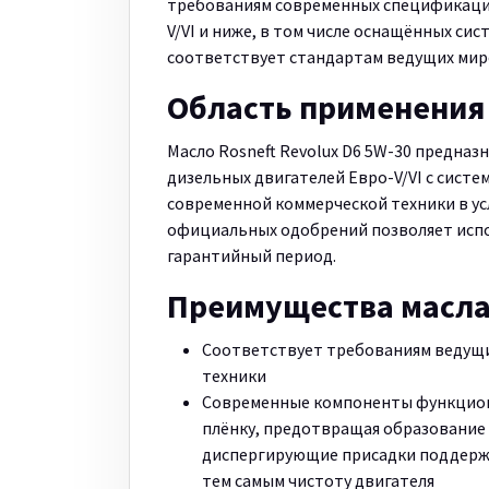
требованиям современных спецификаций
V/VI и ниже, в том числе оснащённых сис
соответствует стандартам ведущих мир
Область применения
Масло Rosneft Revolux D6 5W-30 предна
дизельных двигателей Евро-V/VI с систе
современной коммерческой техники в ус
официальных одобрений позволяет испо
гарантийный период.
Преимущества масл
Соответствует требованиям ведущ
техники
Современные компоненты функцион
плёнку, предотвращая образование 
диспергирующие присадки поддержи
тем самым чистоту двигателя