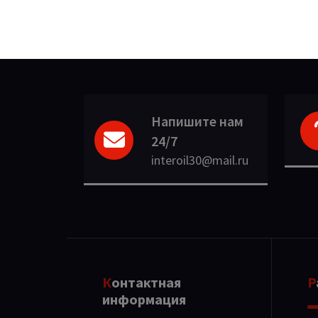
Напишите нам
24/7
interoil30@mail.ru
Контактная
информация