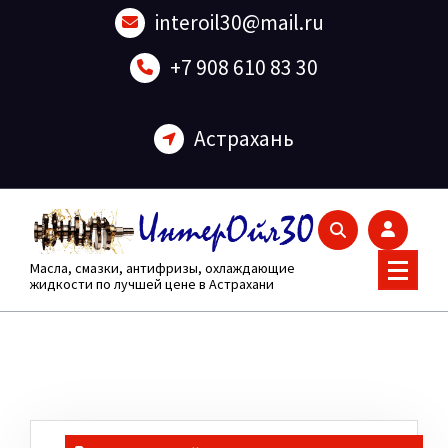
Перейти
interoil30@mail.ru
к
содержанию
+7 908 610 83 30
Астрахань
Масла, смазки, антифризы, охлаждающие
жидкости по лучшей цене в Астрахани