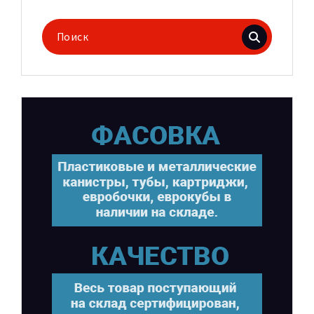
Поиск
для: