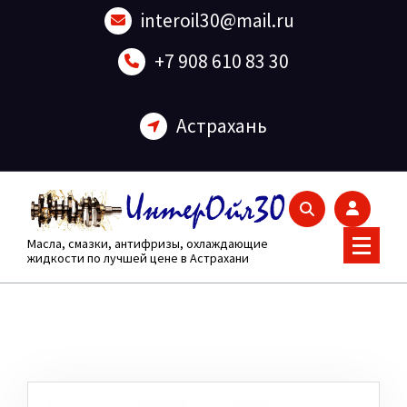
Перейти
interoil30@mail.ru
к
содержанию
+7 908 610 83 30
Астрахань
Масла, смазки, антифризы, охлаждающие
жидкости по лучшей цене в Астрахани