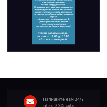
Напишите нам 24/7
interoil30@mail.ru