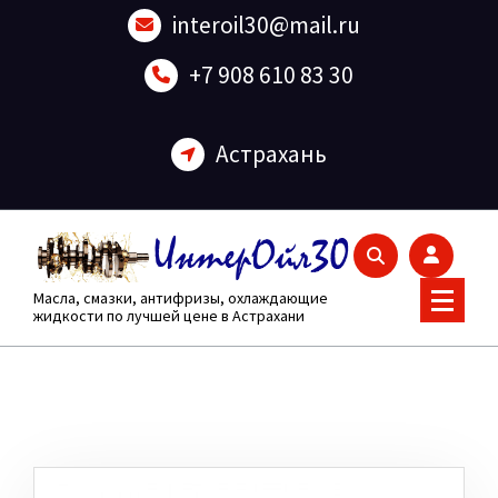
Перейти
interoil30@mail.ru
к
содержанию
+7 908 610 83 30
Астрахань
Масла, смазки, антифризы, охлаждающие
жидкости по лучшей цене в Астрахани