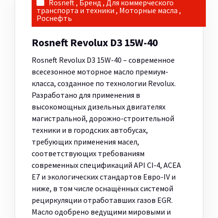
Rosneft
,
Бренд
,
Для коммерческого
транспорта и техники
,
Моторные масла
,
Роснефть
Rosneft Revolux D3 15W-40
Rosneft Revolux D3 15W-40 – современное
всесезонное моторное масло премиум-
класса, созданное по технологии Revolux.
Разработано для применения в
высокомощных дизельных двигателях
магистральной, дорожно-строительной
техники и в городских автобусах,
требующих применения масел,
соответствующих требованиям
современных спецификаций API CI‑4, ACEA
E7 и экологических стандартов Евро-IV и
ниже, в том числе оснащённых системой
рециркуляции отработавших газов EGR.
Масло одобрено ведущими мировыми и