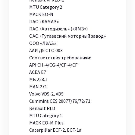
MTU Category 2
MACK EO-N
ПАО «КАМАЗ»
ПАО «Автодизель» («ЯМЗ»)
ОАО «Тутаевский моторный завод»
ООО «ЛиАЗ»
ААИ Д5 СТО 003
Соответствия требованиям:
API CH-4/CG-4/CF-4/CF
ACEA E7
MB 228.1
MAN 271
Volvo VDS-2, VDS
Cummins CES 20077/76/72/71
Renault RLD
MTU Category 1
MACK EO-M Plus
Caterpillar ECF-2, ECF-1a