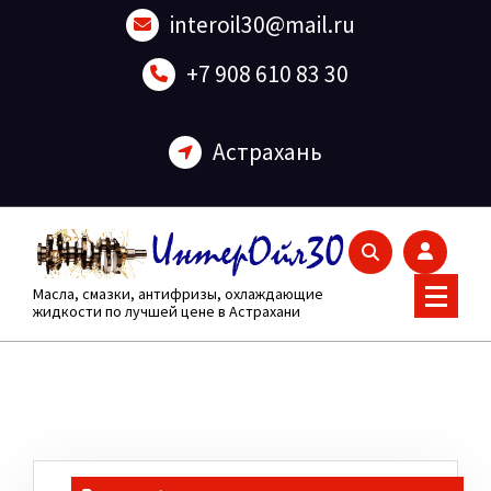
Перейти
interoil30@mail.ru
к
содержанию
+7 908 610 83 30
Астрахань
Масла, смазки, антифризы, охлаждающие
жидкости по лучшей цене в Астрахани