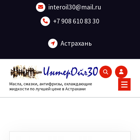
Перейти
interoil30@mail.ru
к
содержанию
+7 908 610 83 30
Астрахань
Масла, смазки, антифризы, охлаждающие
жидкости по лучшей цене в Астрахани