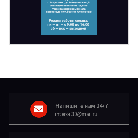
Напишите нам 24/7
interoil30@mail.ru