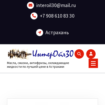
Перейти
interoil30@mail.ru
к
содержанию
+7 908 610 83 30
Астрахань
Масла, смазки, антифризы, охлаждающие
жидкости по лучшей цене в Астрахани