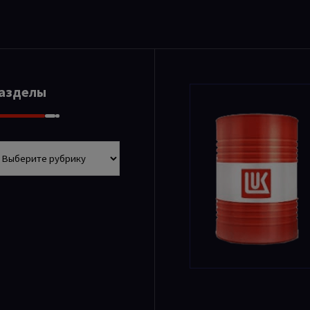
Разделы
азделы