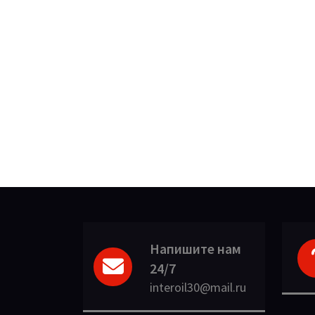
Напишите нам
24/7
interoil30@mail.ru