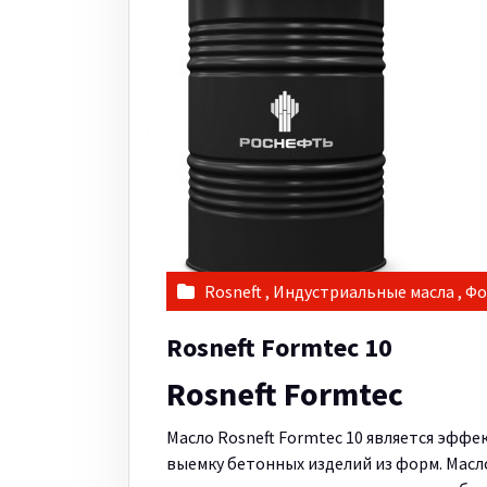
Rosneft
,
Индустриальные масла
,
Фо
Rosneft Formtec 10
Rosneft Formtec
Масло Rosneft Formtec 10 является эф
выемку бетонных изделий из форм. Масло