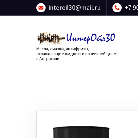
Перейти
interoil30@mail.ru
+7 9
к
содержанию
Масла, смазки, антифризы,
охлаждающие жидкости по лучшей цене
в Астрахани