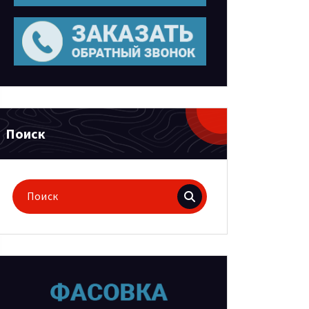
Поиск
Поиск
для: