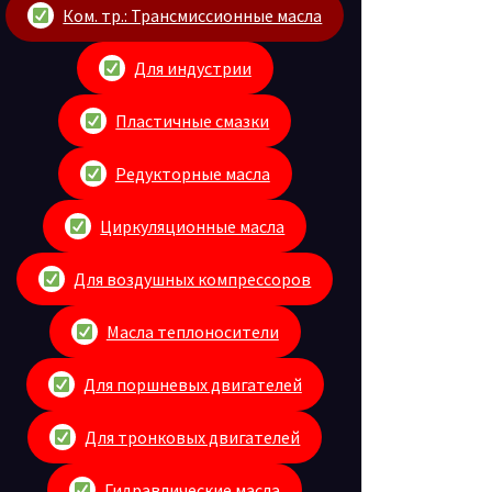
Ком. тр.: Трансмиссионные масла
Для индустрии
Пластичные смазки
Редукторные масла
Циркуляционные масла
Для воздушных компрессоров
Масла теплоносители
Для поршневых двигателей
Для тронковых двигателей
Гидравлические масла