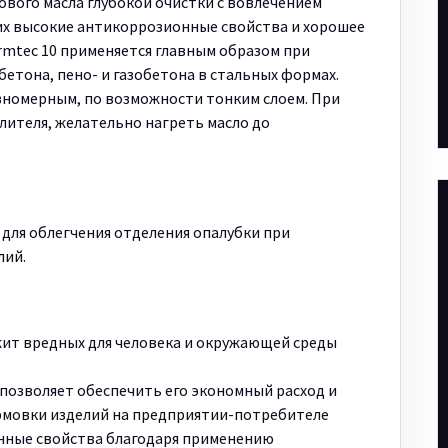
вого масла глубокой очистки с вовлечением
х высокие антикоррозионные свойства и хорошее
rmtec 10 применяется главным образом при
бетона, пено- и газобетона в стальных формах.
вномерным, по возможности тонким слоем. При
ителя, желательно нагреть масло до
 для облегчения отделения опалубки при
лий.
а
жит вредных для человека и окружающей среды
позволяет обеспечить его экономный расход и
рмовки изделий на предприятии-потребителе
ные свойства благодаря применению