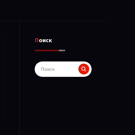
Поиск
Поиск
для: