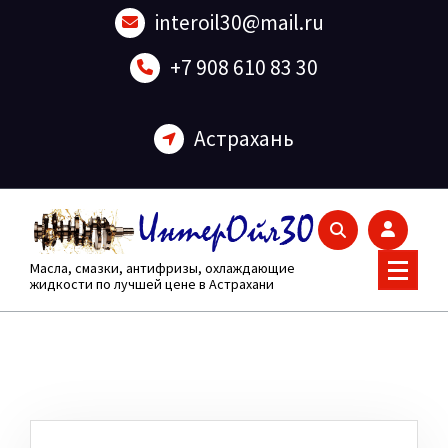
Перейти
interoil30@mail.ru
к
содержанию
+7 908 610 83 30
Астрахань
Масла, смазки, антифризы, охлаждающие
жидкости по лучшей цене в Астрахани