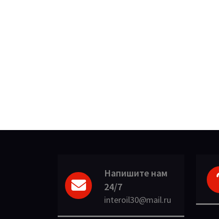
Напишите нам
24/7
interoil30@mail.ru