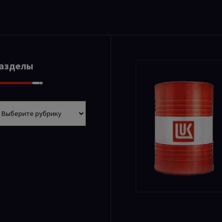
Разделы
азделы