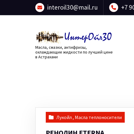
Перейти
interoil30@mail.ru
+7 9
к
содержанию
Масла, смазки, антифризы,
охлаждающие жидкости по лучшей цене
в Астрахани
Лукойл
,
Масла теплоносители
РЕНОЛИН ETERNA