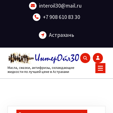
Перейти
interoil30@mail.ru
к
содержанию
+7 908 610 83 30
Астрахань
Масла, смазки, антифризы, охлаждающие
жидкости по лучшей цене в Астрахани