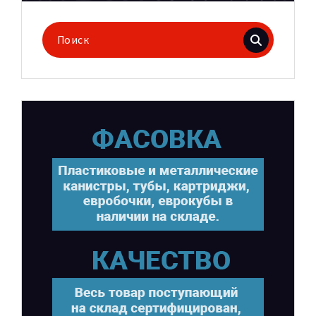
Поиск
для: