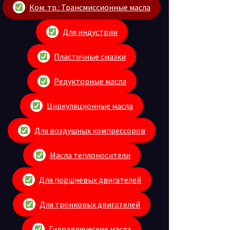
Ком. тр.: Трансмиссионные масла
Для индустрии
Пластичные смазки
Редукторные масла
Циркуляционные масла
Для воздушных компрессоров
Масла теплоносители
Для поршневых двигателей
Для тронковых двигателей
Гидравлические масла