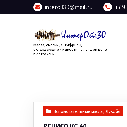
Перейти
interoil30@mail.ru
+7 9
к
содержанию
Масла, смазки, антифризы,
охлаждающие жидкости по лучшей цене
в Астрахани
Вспомогательные масла
,
Лукойл
РЕНИСО КС 46