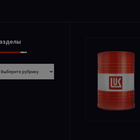
Разделы
азделы