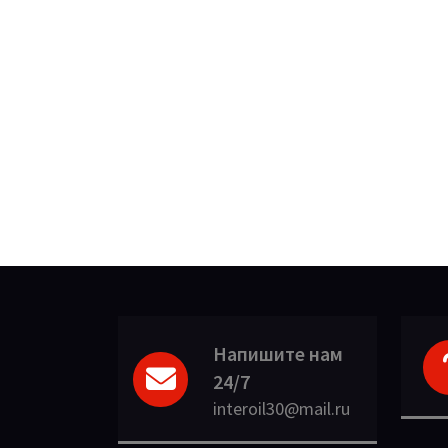
Напишите нам
24/7
interoil30@mail.ru