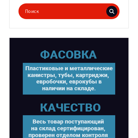
Поиск
для: