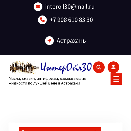
Перейти
interoil30@mail.ru
к
содержанию
+7 908 610 83 30
Астрахань
Масла, смазки, антифризы, охлаждающие
жидкости по лучшей цене в Астрахани