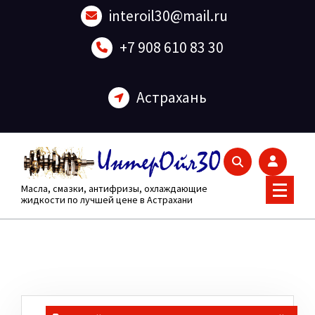
Перейти
interoil30@mail.ru
к
содержанию
+7 908 610 83 30
Астрахань
Масла, смазки, антифризы, охлаждающие
жидкости по лучшей цене в Астрахани