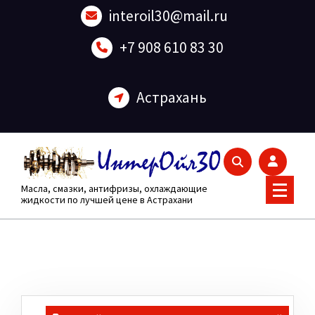
Перейти
interoil30@mail.ru
к
содержанию
+7 908 610 83 30
Астрахань
Масла, смазки, антифризы, охлаждающие
жидкости по лучшей цене в Астрахани