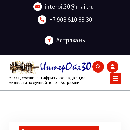
Перейти
interoil30@mail.ru
к
содержанию
+7 908 610 83 30
Астрахань
Масла, смазки, антифризы, охлаждающие
жидкости по лучшей цене в Астрахани