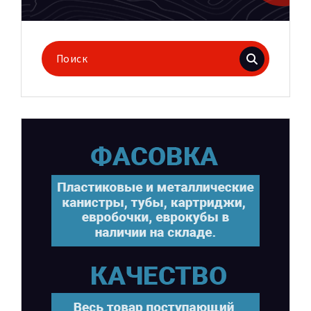
Поиск
для: