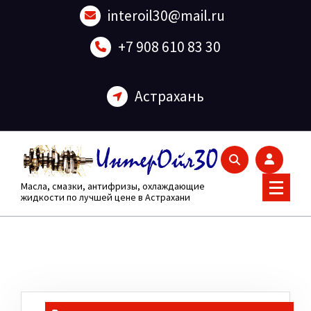
Перейти
interoil30@mail.ru
к
содержанию
+7 908 610 83 30
Астрахань
Масла, смазки, антифризы, охлаждающие
жидкости по лучшей цене в Астрахани