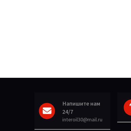
Напишите нам
24/7
interoil30@mail.ru