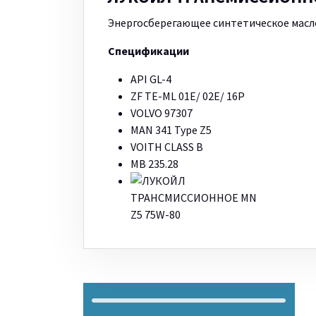
Энергосберегающее синтетическое масло
Спецификации
API GL-4
ZF TE-ML 01E/ 02E/ 16P
VOLVO 97307
MAN 341 Type Z5
VOITH CLASS B
MB 235.28