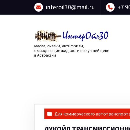
Перейти
interoil30@mail.ru
+7 9
к
содержанию
Масла, смазки, антифризы,
охлаждающие жидкости по лучшей цене
в Астрахани
Для коммерческого автотранспорт
ЛУКОЙЛ ТРАНСМИССИОННО