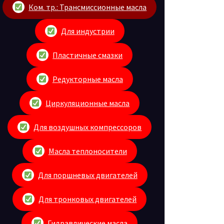
Ком. тр.: Трансмиссионные масла
Для индустрии
Пластичные смазки
Редукторные масла
Циркуляционные масла
Для воздушных компрессоров
Масла теплоносители
Для поршневых двигателей
Для тронковых двигателей
Гидравлические масла