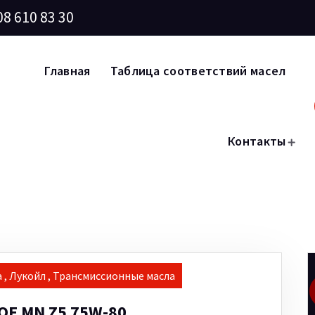
08 610 83 30
Главная
Таблица соответствий масел
Контакты
а
,
Лукойл
,
Трансмиссионные масла
Е MN Z5 75W-80