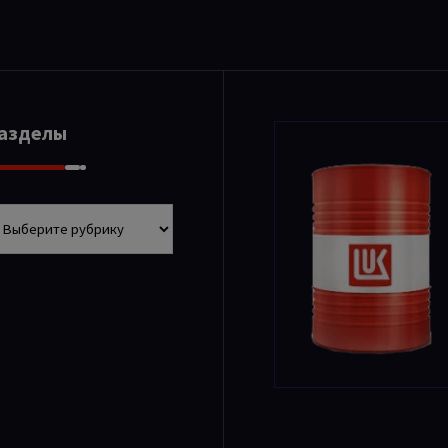
Разделы
азделы