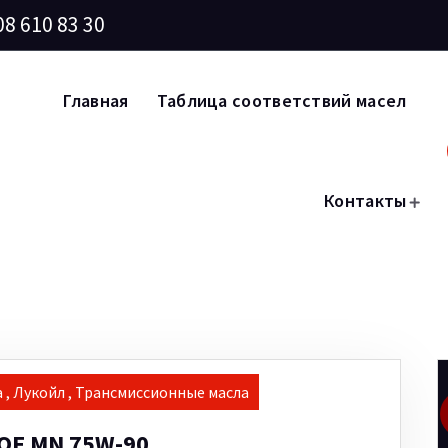
08 610 83 30
Главная
Таблица соответствий масел
Контакты
а
,
Лукойл
,
Трансмиссионные масла
Е MN 75W-90