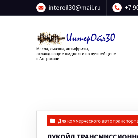
Перейти
interoil30@mail.ru
+7 9
к
содержанию
Масла, смазки, антифризы,
охлаждающие жидкости по лучшей цене
в Астрахани
Для коммерческого автотранспорт
ЛУКОЙЛ ТРАНСМИССИОННО