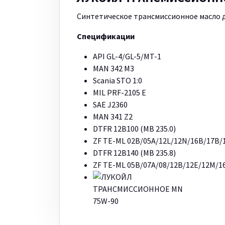
Cинтетическое трансмиссионное масло 
Спецификации
API GL-4/GL-5/MT-1
MAN 342 M3
Scania STO 1:0
MIL PRF-2105 E
SAE J2360
MAN 341 Z2
DTFR 12B100 (MB 235.0)
ZF TE-ML 02B/05A/12L/12N/16B/17B/
DTFR 12B140 (MB 235.8)
ZF TE-ML 05B/07A/08/12B/12E/12M/1