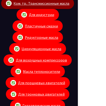
Ком. тр.: Трансмиссионные масла
Для индустрии
Пластичные смазки
Редукторные масла
Циркуляционные масла
Для воздушных компрессоров
Масла теплоносители
Для поршневых двигателей
Для тронковых двигателей
Гидравлические масла