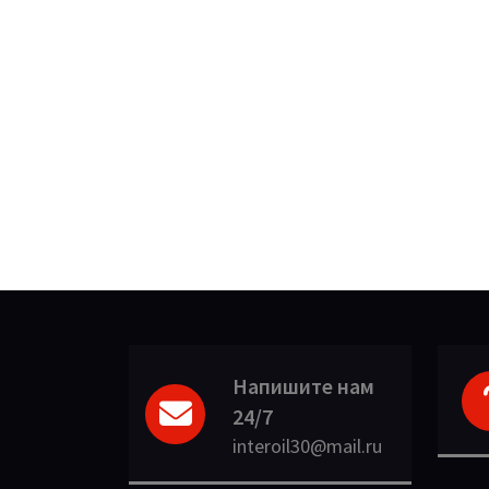
Напишите нам
24/7
interoil30@mail.ru