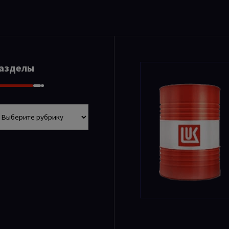
Разделы
азделы