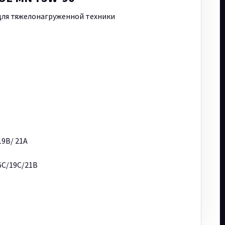
для тяжелонагруженной техники
19B/ 21A
6C/19C/21B