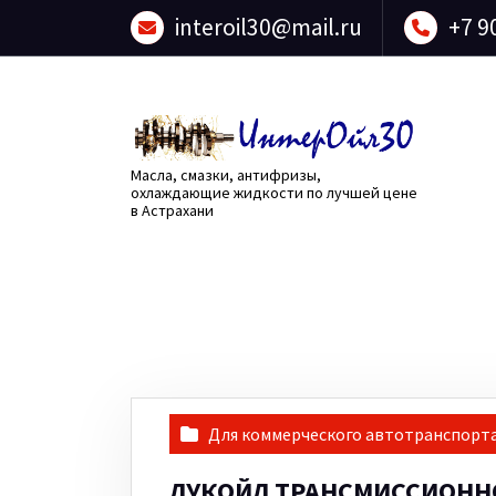
Перейти
interoil30@mail.ru
+7 9
к
содержанию
Масла, смазки, антифризы,
охлаждающие жидкости по лучшей цене
в Астрахани
Для коммерческого автотранспорт
ЛУКОЙЛ ТРАНСМИССИОННО