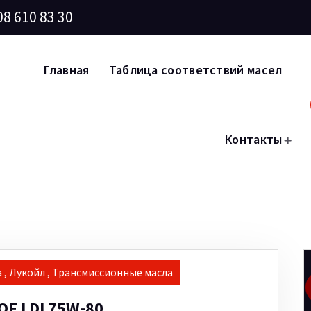
08 610 83 30
Главная
Таблица соответствий масел
Контакты
а
,
Лукойл
,
Трансмиссионные масла
Е LDI 75W-80