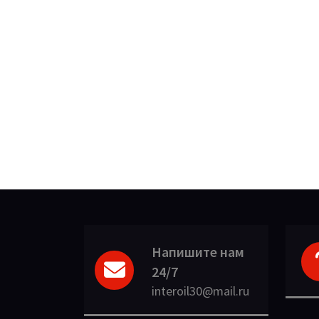
Напишите нам
24/7
interoil30@mail.ru