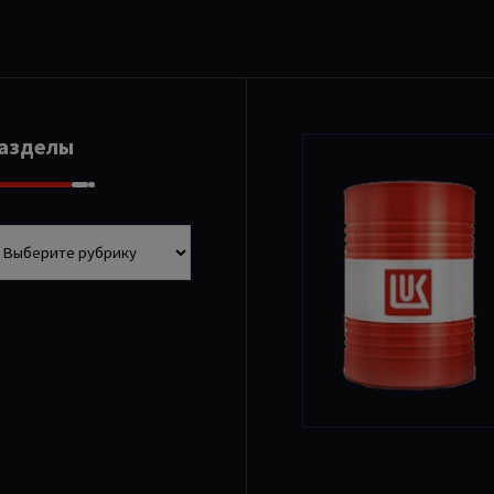
Разделы
азделы