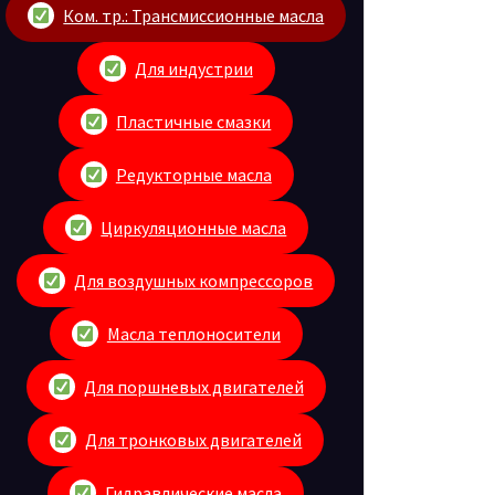
Ком. тр.: Трансмиссионные масла
Для индустрии
Пластичные смазки
Редукторные масла
Циркуляционные масла
Для воздушных компрессоров
Масла теплоносители
Для поршневых двигателей
Для тронковых двигателей
Гидравлические масла