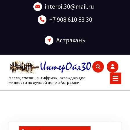
Перейти
interoil30@mail.ru
к
содержанию
+7 908 610 83 30
Астрахань
Масла, смазки, антифризы, охлаждающие
жидкости по лучшей цене в Астрахани