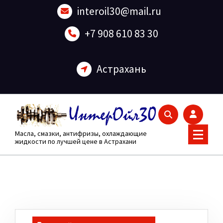
Перейти
interoil30@mail.ru
к
содержанию
+7 908 610 83 30
Астрахань
Масла, смазки, антифризы, охлаждающие
жидкости по лучшей цене в Астрахани