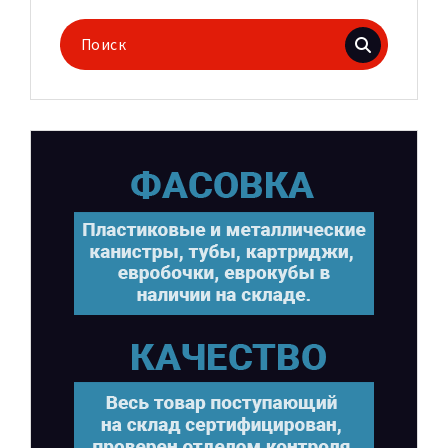
Поиск
для: