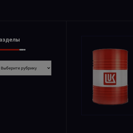
Разделы
азделы