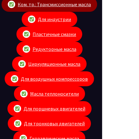
Ком. тр.: Трансмиссионные масла
Для индустрии
Пластичные смазки
Редукторные масла
Циркуляционные масла
Для воздушных компрессоров
Масла теплоносители
Для поршневых двигателей
Для тронковых двигателей
Гидравлические масла