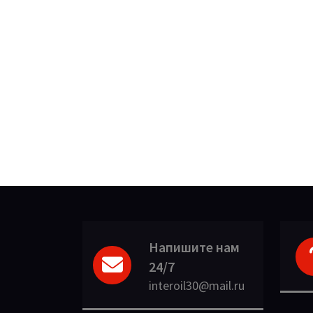
Напишите нам
24/7
interoil30@mail.ru