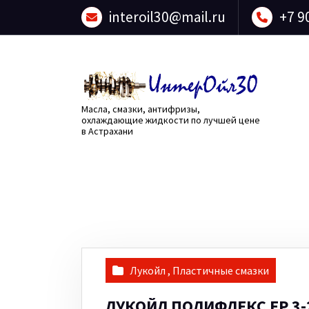
Перейти
interoil30@mail.ru
+7 9
к
содержанию
Масла, смазки, антифризы,
охлаждающие жидкости по лучшей цене
в Астрахани
Лукойл
,
Пластичные смазки
ЛУКОЙЛ ПОЛИФЛЕКС ЕР 3-