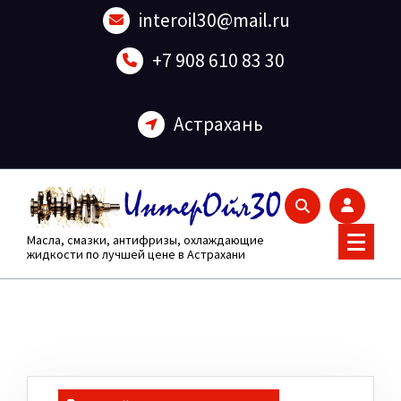
Перейти
interoil30@mail.ru
к
содержанию
+7 908 610 83 30
Астрахань
Масла, смазки, антифризы, охлаждающие
жидкости по лучшей цене в Астрахани