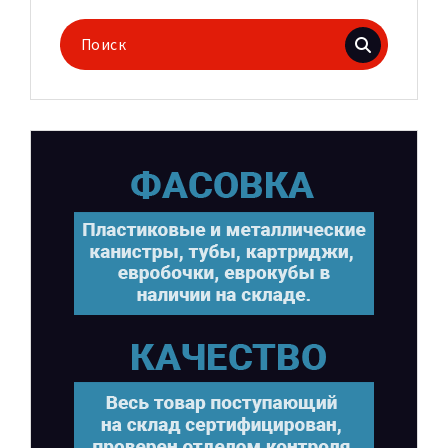
Поиск
для: