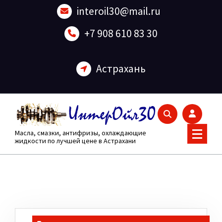
Перейти
interoil30@mail.ru
к
содержанию
+7 908 610 83 30
Астрахань
Масла, смазки, антифризы, охлаждающие
жидкости по лучшей цене в Астрахани