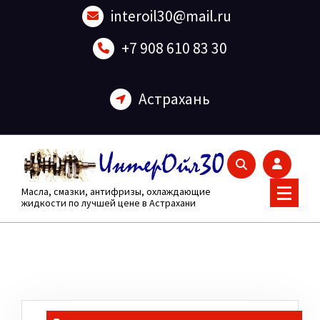
Перейти
interoil30@mail.ru
к
содержанию
+7 908 610 83 30
Астрахань
Масла, смазки, антифризы, охлаждающие
жидкости по лучшей цене в Астрахани