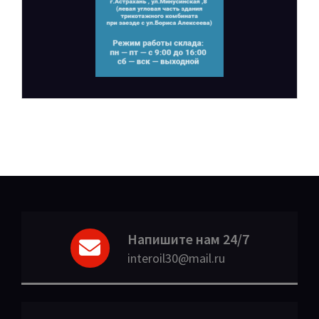
Напишите нам 24/7
interoil30@mail.ru