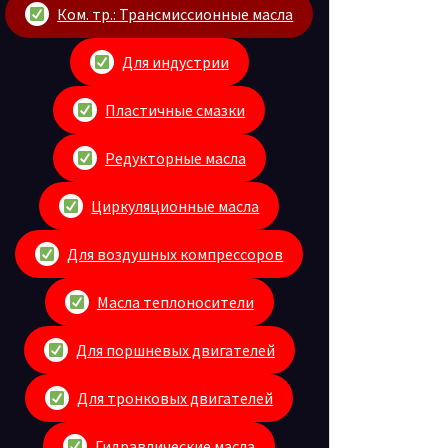
Ком. тр.: Трансмиссионные масла
Для индустрии
Пластичные смазки
Редукторные масла
Циркуляционные масла
Для воздушных компрессоров
Масла теплоносители
Для поршневых двигателей
Для тронковых двигателей
Гидравлические масла