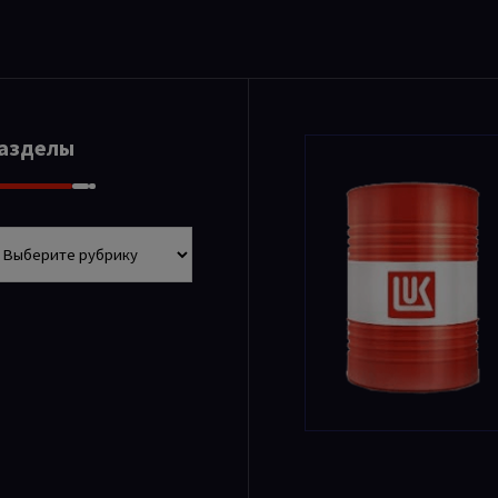
Разделы
азделы