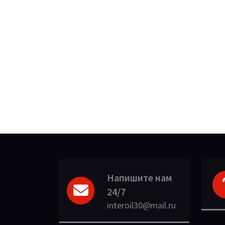
Напишите нам
24/7
interoil30@mail.ru