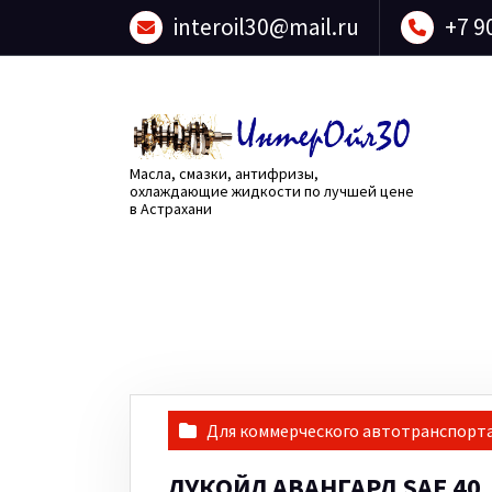
Перейти
interoil30@mail.ru
+7 9
к
содержанию
Масла, смазки, антифризы,
охлаждающие жидкости по лучшей цене
в Астрахани
Для коммерческого автотранспорт
ЛУКОЙЛ АВАНГАРД SAE 40