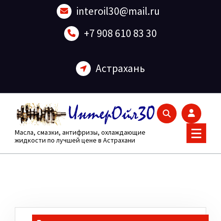
Перейти
interoil30@mail.ru
к
содержанию
+7 908 610 83 30
Астрахань
Масла, смазки, антифризы, охлаждающие
жидкости по лучшей цене в Астрахани