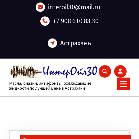
Перейти
interoil30@mail.ru
к
содержанию
+7 908 610 83 30
Астрахань
Масла, смазки, антифризы, охлаждающие
жидкости по лучшей цене в Астрахани