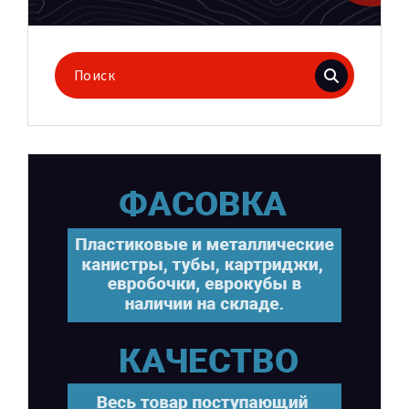
Поиск
для: