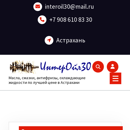
Перейти
interoil30@mail.ru
к
содержанию
+7 908 610 83 30
Астрахань
Масла, смазки, антифризы, охлаждающие
жидкости по лучшей цене в Астрахани