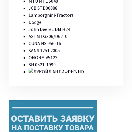
MTU MTL 5048
JCB STD00088
Lamborghini-Tractors
Dodge
John Deere JDM H24
ASTM D3306/D6210
CUNA NS 956-16
SANS 1251:2005
ONORM V5123
SH 0521-1999