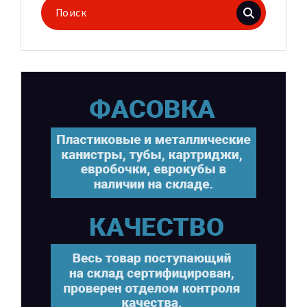
Поиск
для: