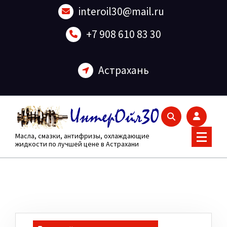
Перейти
interoil30@mail.ru
к
содержанию
+7 908 610 83 30
Астрахань
Масла, смазки, антифризы, охлаждающие
жидкости по лучшей цене в Астрахани