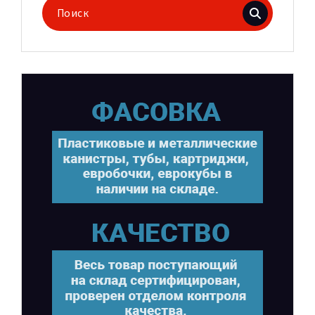
Поиск
для: