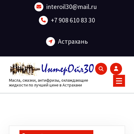
Перейти
interoil30@mail.ru
к
содержанию
+7 908 610 83 30
Астрахань
Масла, смазки, антифризы, охлаждающие
жидкости по лучшей цене в Астрахани