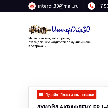
Перейти
interoil30@mail.ru
+7 9
к
содержанию
Масла, смазки, антифризы,
охлаждающие жидкости по лучшей цене
в Астрахани
Лукойл
,
Пластичные смазки
ЛУКОЙЛ АКВАФЛЕКС ЕР 1-