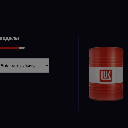
Разделы
азделы