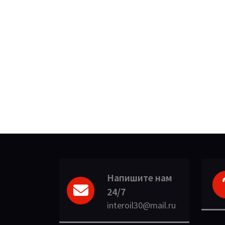
Напишите нам
24/7
interoil30@mail.ru