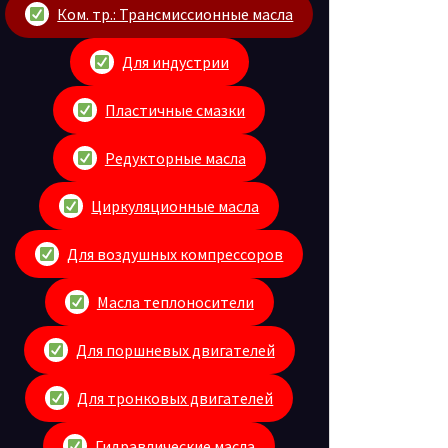
Ком. тр.: Трансмиссионные масла
Для индустрии
Пластичные смазки
Редукторные масла
Циркуляционные масла
Для воздушных компрессоров
Масла теплоносители
Для поршневых двигателей
Для тронковых двигателей
Гидравлические масла