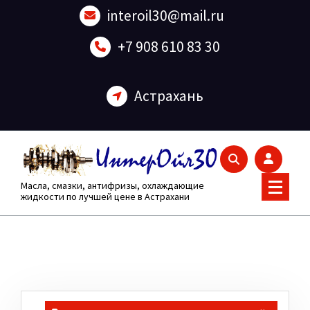
Перейти
interoil30@mail.ru
к
содержанию
+7 908 610 83 30
Астрахань
Масла, смазки, антифризы, охлаждающие
жидкости по лучшей цене в Астрахани