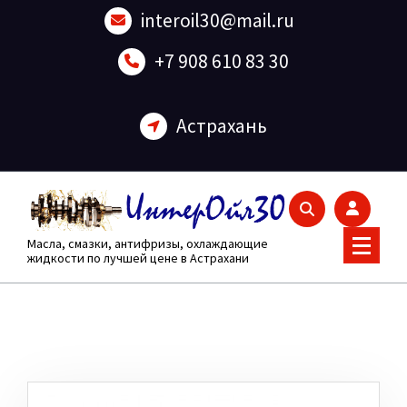
Перейти
interoil30@mail.ru
к
содержанию
+7 908 610 83 30
Астрахань
Масла, смазки, антифризы, охлаждающие
жидкости по лучшей цене в Астрахани