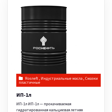
Rosneft
,
Индустриальные масла
,
Смазки
пластичные
ИП-1л
ИП-1л ИП-1л — прокачиваемая
гидратированная кальциевая летняя