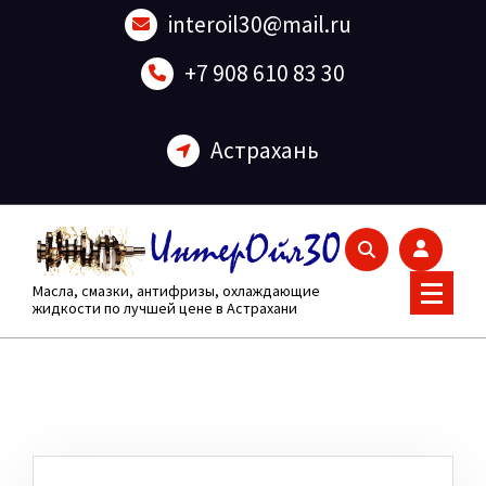
Перейти
interoil30@mail.ru
к
содержанию
+7 908 610 83 30
Астрахань
Масла, смазки, антифризы, охлаждающие
жидкости по лучшей цене в Астрахани