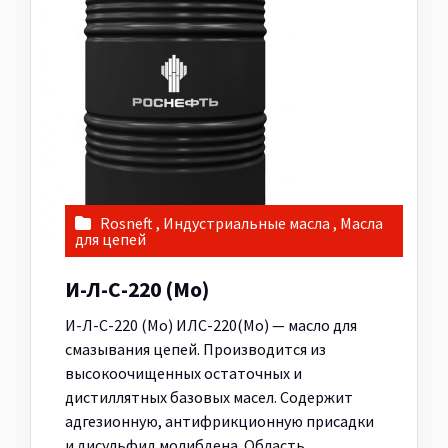
Rosneft
,
Индустриальные масла
,
Масла
для цепей
И-Л-С-220 (Мо)
И-Л-С-220 (Мо) ИЛС-220(Мо) — масло для
смазывания цепей. Производится из
высокоочищенных остаточных и
дистиллятных базовых масел. Содержит
адгезионную, антифрикционную присадки
и дисульфид молибдена. Область