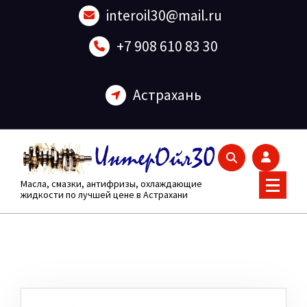
Перейти
interoil30@mail.ru
к
содержанию
+7 908 610 83 30
Астрахань
Масла, смазки, антифризы, охлаждающие
жидкости по лучшей цене в Астрахани