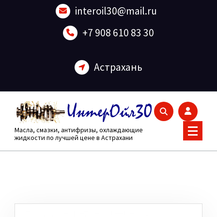
Перейти
interoil30@mail.ru
к
содержанию
+7 908 610 83 30
Астрахань
Масла, смазки, антифризы, охлаждающие
жидкости по лучшей цене в Астрахани