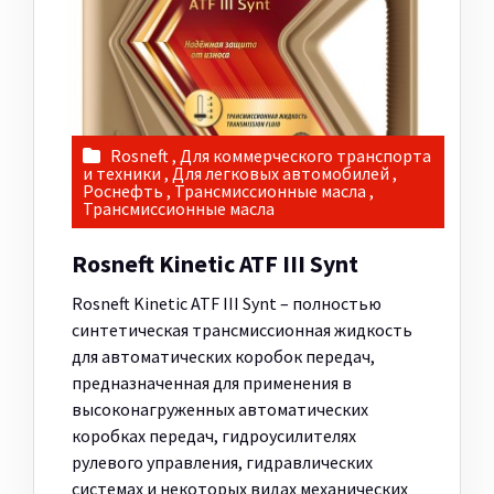
Rosneft
,
Для коммерческого транспорта
и техники
,
Для легковых автомобилей
,
Роснефть
,
Трансмиссионные масла
,
Трансмиссионные масла
Rosneft Kinetic ATF III Synt
Rosneft Kinetic ATF III Synt – полностью
синтетическая трансмиссионная жидкость
для автоматических коробок передач,
предназначенная для применения в
высоконагруженных автоматических
коробках передач, гидроусилителях
рулевого управления, гидравлических
системах и некоторых видах механических