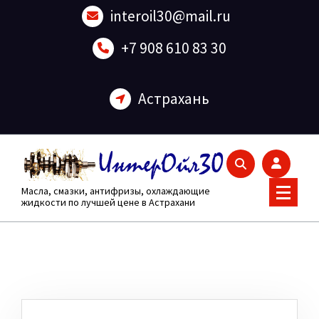
Перейти
interoil30@mail.ru
к
содержанию
+7 908 610 83 30
Астрахань
Масла, смазки, антифризы, охлаждающие
жидкости по лучшей цене в Астрахани