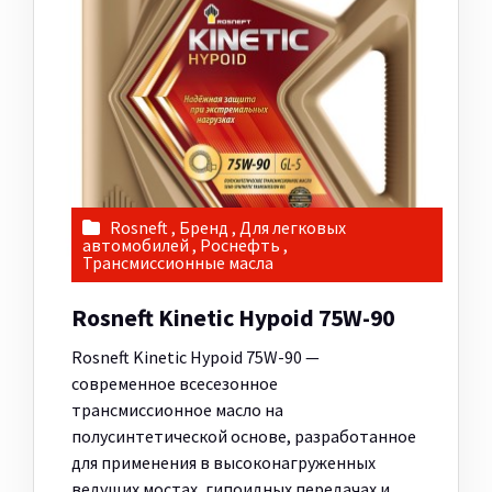
Rosneft
,
Бренд
,
Для легковых
автомобилей
,
Роснефть
,
Трансмиссионные масла
Rosneft Kinetic Hypoid 75W-90
Rosneft Kinetic Hypoid 75W-90 —
современное всесезонное
трансмиссионное масло на
полусинтетической основе, разработанное
для применения в высоконагруженных
ведущих мостах, гипоидных передачах и