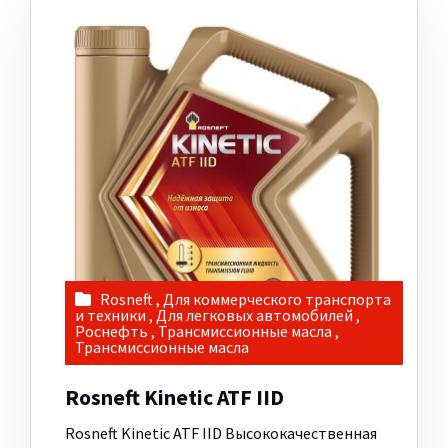
Rosneft
,
Для коммерческого транспорта
и техники
,
Для легковых автомобилей
,
Роснефть
,
Трансмиссионные масла
,
Трансмиссионные масла
Rosneft Kinetic ATF IID
Rosneft Kinetic ATF IID Высококачественная