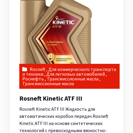
Rosneft
,
Для коммерческого транспорта
и техники
,
Для легковых автомобилей
,
Роснефть
,
Трансмиссионные масла
,
Трансмиссионные масла
Rosneft Kinetic ATF III
Rosneft Kinetic ATF III Жидкость для
автоматических коробок передач Rosneft
Kinetic ATF III на основе синтетических
технологий с превосходными вязкостно-