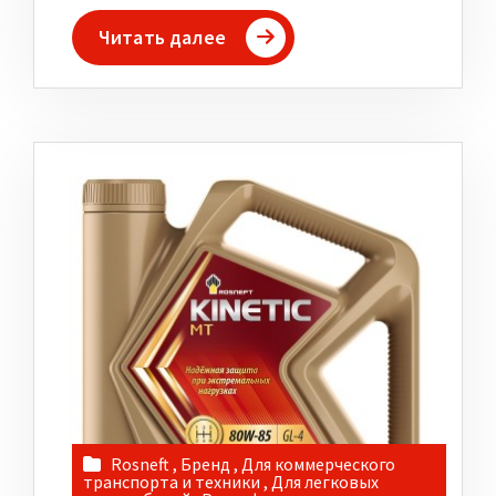
Читать далее
Rosneft
,
Бренд
,
Для коммерческого
транспорта и техники
,
Для легковых