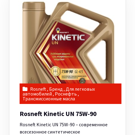
Rosneft
,
Бренд
,
Для легковых
автомобилей
,
Роснефть
,
Трансмиссионные масла
Rosneft Kinetic UN 75W-90
Rosneft Kinetic UN 75W-90 – современное
всесезонное синтетическое