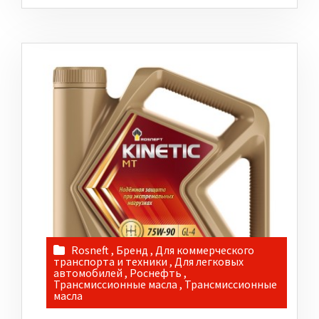
Rosneft
,
Бренд
,
Для коммерческого
транспорта и техники
,
Для легковых
автомобилей
,
Роснефть
,
Трансмиссионные масла
,
Трансмиссионные
масла