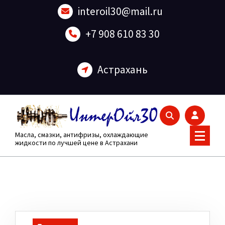
Перейти
interoil30@mail.ru
к
содержанию
+7 908 610 83 30
Астрахань
Масла, смазки, антифризы, охлаждающие
жидкости по лучшей цене в Астрахани