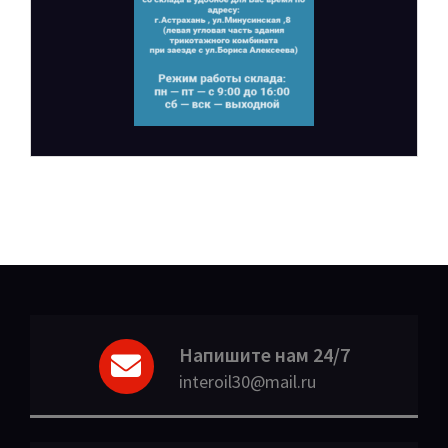
Напишите нам 24/7
interoil30@mail.ru