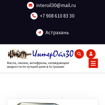
Перейти
interoil30@mail.ru
к
содержанию
+7 908 610 83 30
Астрахань
Масла, смазки, антифризы, охлаждающие
жидкости по лучшей цене в Астрахани